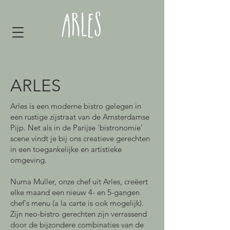
ARLES
Arles is een moderne bistro gelegen in
een rustige zijstraat van de Amsterdamse
Pijp. Net als in de Parijse 'bistronomie'
scene vindt je bij ons creatieve gerechten
in een toegankelijke en artistieke
omgeving.
Numa Muller, onze chef uit Arles, creëert
elke maand een nieuw 4- en 5-gangen
chef's menu (a la carte is ook mogelijk).
Zijn neo-bistro gerechten zijn verrassend
door de bijzondere combinaties van de