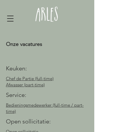
Onze vacatures
Keuken:
Chef de Partie (full-time)
Afwasser (part-time)
Service:
Bedieningsmedewerker
(full-time / part-
time)
Open sollicitatie:
Open sollicitatie