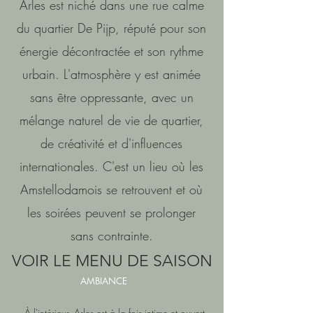
Arles est niché dans une rue calme
du quartier De Pijp, réputé pour son
énergie décontractée et son rythme
urbain. L'atmosphère y est animée
sans être oppressante, avec un
mélange naturel de vie de quartier,
de créativité et d'influences
internationales. C'est un lieu où les
Amstellodamois se retrouvent et où
les soirées peuvent se prolonger
sans contrainte.
VOIR LE MENU DE SAISON
AMBIANCE
À l'intérieur, Arles est à la fois intime et ouvert.