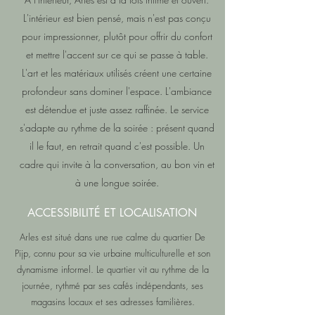
L'intérieur est bien pensé, mais n'est pas conçu
pour impressionner, plutôt pour offrir du confort
et mettre l'accent sur ce qui se passe à table.
L'art et les matériaux utilisés créent une certaine
profondeur sans dominer l'espace. L'ambiance
est détendue et juste assez raffinée. Le service
s'adapte au rythme de la soirée : présent quand
il le faut, en retrait quand c'est possible. Un
cadre qui invite à la conversation, au bon vin et
à une longue soirée.
ACCESSIBILITÉ ET LOCALISATION
Arles est situé dans une rue calme du quartier De
Pijp, connu pour sa vie urbaine multiculturelle et son
dynamisme informel. Le quartier vit au rythme de la
journée, rythmé par ses cafés indépendants, ses
magasins locaux et ses adresses familières.