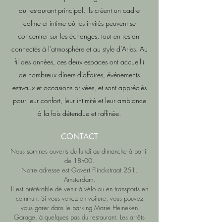
du restaurant principal, ils créent un cadre
calme et intime où les invités peuvent se
concentrer sur les échanges, tout en restant
connectés à l’atmosphère et au style d’Arles. Au
fil des années, ces deux espaces ont accueilli
de nombreux dîners d’affaires, événements
estivaux et occasions privées, et sont appréciés
pour leur confort, leur intimité et leur ambiance
à la fois détendue et raffinée.
CONTACT
Nous sommes ouverts du lundi au dimanche à partir
de 18h00.
Notre adresse est Govert Flinckstraat 251,
Amsterdam.
Il est préférable de venir à vélo ou en transports en
commun. Si vous venez en voiture, vous pouvez
vous garer dans le parking Marie Heineken
Garage, à quelques pas du restaurant. Les arrêts