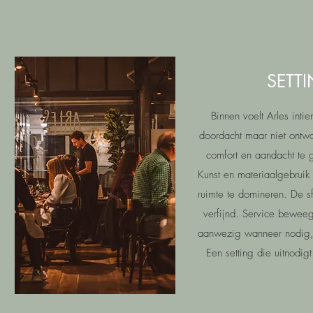
SETTI
Binnen voelt Arles intie
doordacht maar niet ontw
comfort en aandacht te 
Kunst en materiaalgebrui
ruimte te domineren.​ De 
verfijnd. Service bewee
aanwezig wanneer nodig, 
Een setting die uitnodig