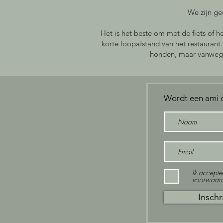
We zijn ge
Het is het beste om met de fiets of 
korte loopafstand van het restaurant. 
honden, maar vanwege
Wordt een ami d
Ik accepte
voorwaar
Inschr