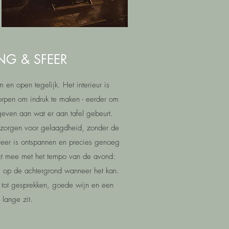
NG & SFEER
m en open tegelijk. Het interieur is
orpen om indruk te maken - eerder om
geven aan wat er aan tafel gebeurt.
k zorgen voor gelaagdheid, zonder de
sfeer is ontspannen en precies genoeg
gt mee met het tempo van de avond:
op de achtergrond wanneer het kan.
t tot gesprekken, goede wijn en een
lange zit.