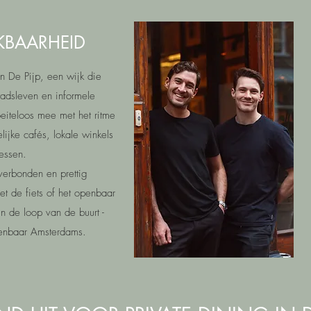
IKBAARHEID
van De Pijp, een wijk die
adsleven en informele
teloos mee met het ritme
jke cafés, lokale winkels
ressen.
 verbonden en prettig
et de fiets of het openbaar
in de loop van de buurt -
kenbaar Amsterdams.