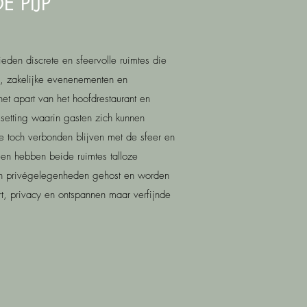
E PIJP
ieden discrete en sfeervolle ruimtes die
rs, zakelijke evenenementen en
et apart van het hoofdrestaurant en
 setting waarin gasten zich kunnen
 ze toch verbonden blijven met de sfeer en
heen hebben beide ruimtes talloze
 en privégelegenheden gehost en worden
, privacy en ontspannen maar verfijnde