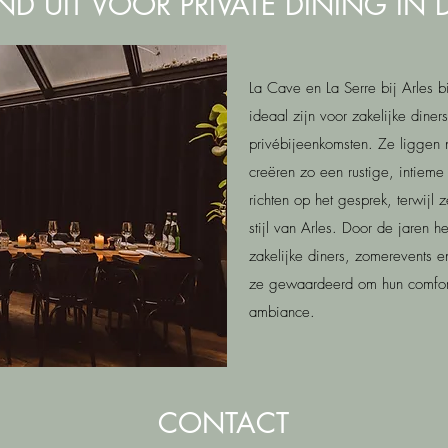
D UIT VOOR PRIVATE DINING IN D
La Cave en La Serre bij Arles b
ideaal zijn voor zakelijke dine
privébijeenkomsten. Ze liggen n
creëren zo een rustige, intieme
richten op het gesprek, terwijl
stijl van Arles. Door de jaren 
zakelijke diners, zomerevents
ze gewaardeerd om hun comfort
ambiance.
CONTACT