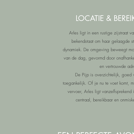
LOCATIE & BERE
Arles ligt in een rustige zijstraat 
bekendstaat om haar gelaagde st
dynamiek. De omgeving beweegt moei
van de dag, gevormd door onafhankeli
en vertrouwde ad
De Pijp is overzichtelijk, goed
toegankelijk. Of je nu te voet komt, m
vervoer, Arles ligt vanzelfsprekend 
centraal, bereikbaar en onmis